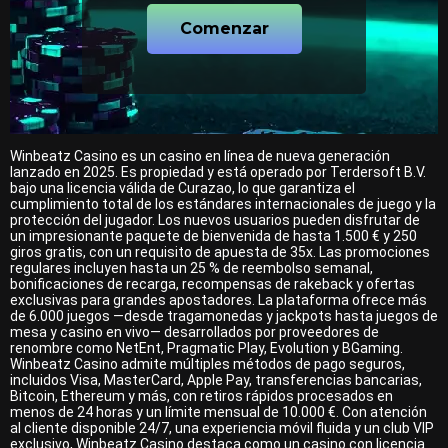
Comenzar
Winbeatz Casino es un casino en línea de nueva generación
lanzado en 2025. Es propiedad y está operado por Terdersoft B.V.
bajo una licencia válida de Curazao, lo que garantiza el
cumplimiento total de los estándares internacionales de juego y la
protección del jugador. Los nuevos usuarios pueden disfrutar de
un impresionante paquete de bienvenida de hasta 1.500 € y 250
giros gratis, con un requisito de apuesta de 35x. Las promociones
regulares incluyen hasta un 25 % de reembolso semanal,
bonificaciones de recarga, recompensas de rakeback y ofertas
exclusivas para grandes apostadores. La plataforma ofrece más
de 6.000 juegos —desde tragamonedas y jackpots hasta juegos de
mesa y casino en vivo— desarrollados por proveedores de
renombre como NetEnt, Pragmatic Play, Evolution y BGaming.
Winbeatz Casino admite múltiples métodos de pago seguros,
incluidos Visa, MasterCard, Apple Pay, transferencias bancarias,
Bitcoin, Ethereum y más, con retiros rápidos procesados en
menos de 24 horas y un límite mensual de 10.000 €. Con atención
al cliente disponible 24/7, una experiencia móvil fluida y un club VIP
exclusivo, Winbeatz Casino destaca como un casino con licencia