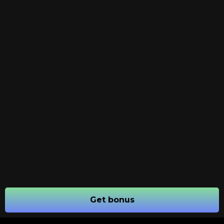
Get bonus